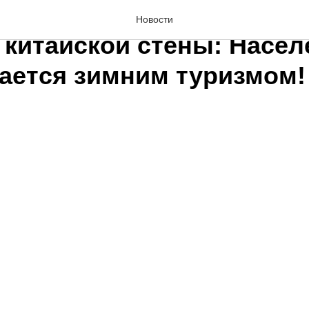
ёр (город Иньчуань) на 
Новости
 китайской стены: Насел
ается зимним туризмом!